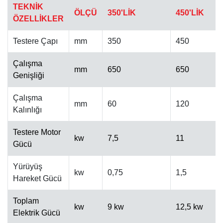
TEKNİK
ÖLÇÜ
350'LİK
450'LİK
ÖZELLİKLER
Testere Çapı
mm
350
450
Çalışma
mm
650
650
Genişliği
OTOMATIK CILA MAKINESI
Çalışma
mm
60
120
Kalınlığı
Testere Motor
kw
7,5
11
Gücü
Yürüyüş
kw
0,75
1,5
Hareket Gücü
Toplam
kw
9 kw
12,5 kw
Elektrik Gücü