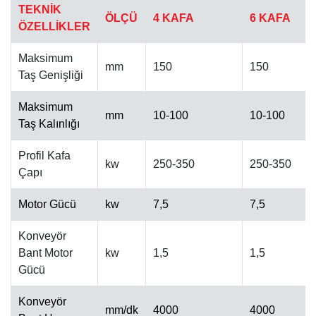
TEKNİK
ÖLÇÜ
4 KAFA
6 KAFA
ÖZELLİKLER
Maksimum
mm
150
150
Taş Genişliği
Maksimum
OTOMATIK CILA MAKINESI
mm
10-100
10-100
Taş Kalınlığı
Profil Kafa
kw
250-350
250-350
Çapı
Motor Gücü
kw
7,5
7,5
Konveyör
Bant Motor
kw
1,5
1,5
Gücü
Konveyör
mm/dk
4000
4000