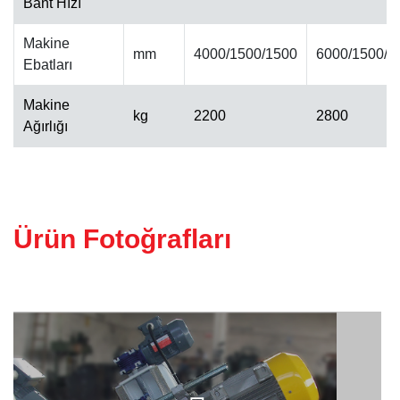
Bant Hızı
Makine
ALINPAH CILA MAKINESI
mm
4000/1500/1500
6000/1500/1
Ebatları
Makine
kg
2200
2800
Ağırlığı
Ürün Fotoğrafları
KALIBRE MAKINESI