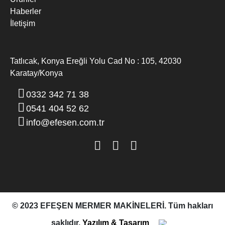
Haberler
İletişim
Tatlıcak, Konya Ereğli Yolu Cad No : 105, 42030
Karatay/Konya
MERMER DIK EBATLAMA MAKINESI
0332 342 71 38
0541 404 52 62
info@efesen.com.tr
© 2023 EFEŞEN MERMER MAKİNELERİ. Tüm hakları
saklıdır.
Yazılım & Tasarım