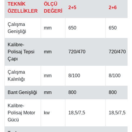
TEKNİK
ÖLÇÜ
2+5
2+6
ÖZELLİKLER
DEĞERİ
Çalışma
mm
650
650
Genişliği
Kalibre-
OTOMATIK CILA MAKINESI
Polisaj Tepsi
mm
720/470
720/470
Çapı
Çalışma
mm
8/100
8/100
Kalınlığı
Bant Genişliği
mm
800
800
Kalibre-
Polisaj Motor
kw
18,5/7,5
18,5/7,5
Gücü