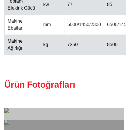
Toplam
kw
77
85
Elektrik Gücü
ALINPAH CILA MAKINESI
Makine
mm
5000/1450/2300
6500/1450
Ebatları
Makine
kg
7250
8500
Ağırlığı
Ürün Fotoğrafları
KALIBRE MAKINESI