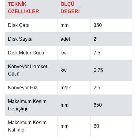
TEKNİK
ÖLÇÜ
ÖZELLİKLER
DEĞERİ
Disk Çapı
mm
350
Disk Sayısı
adet
2
OTOMATIK CILA MAKINESI
Disk Motor Gücü
kw
7,5
Konveyör Hareket
kw
0,75
Gücü
Konveyör Hızı
m/dk
2,5
Maksimum Kesim
mm
650
Genişliği
Maksimum Kesim
mm
60
Kalınlığı